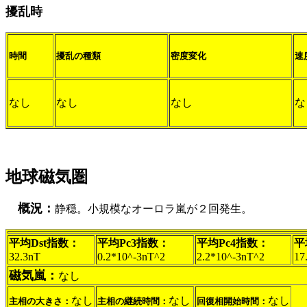
擾乱時
時間
擾乱の種類
密度変化
速
なし
なし
なし
な
地球磁気圏
概況：
静穏。小規模なオーロラ嵐が２回発生。
平均Dst指数：
平均Pc3指数：
平均Pc4指数：
平
32.3nT
0.2*10^-3nT^2
2.2*10^-3nT^2
17
磁気嵐：
なし
なし
なし
なし
主相の大きさ：
主相の継続時間：
回復相開始時間：