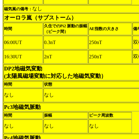
なし
磁気嵐の備考：
オーロラ嵐（サブストーム）
久住でのPi2 脈動の振幅
時間
AE指数の大きさ
備
（ピーク間）
双
06:00UT
0.3nT
250nT
双
16:30UT
2nT
250nT
DP2地磁気変動
(太陽風磁場変動に対応した地磁気変動）
時間
状態
なし
なし
Pc3地磁気脈動
時間
振幅
ピーク周波数
なし
なし
なし
Pc4地磁気脈動