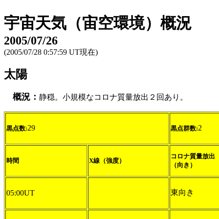
宇宙天気（宙空環境）概況
2005/07/26
(2005/07/28 0:57:59 UT現在)
太陽
概況：
静穏。小規模なコロナ質量放出２回あり。
29
2
黒点数:
黒点群数:
コロナ質量放出
時間
X線（強度）
（向き）
東向き
05:00UT