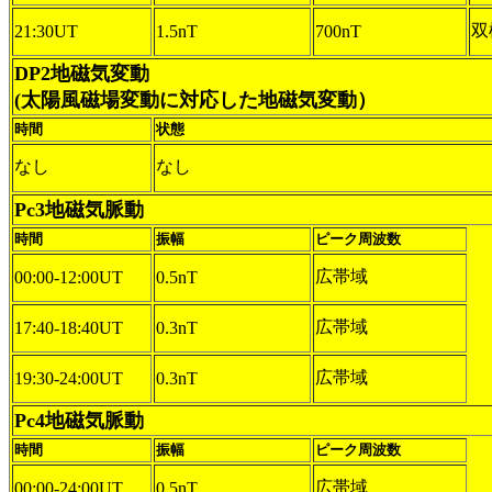
双
21:30UT
1.5nT
700nT
DP2地磁気変動
(太陽風磁場変動に対応した地磁気変動）
時間
状態
なし
なし
Pc3地磁気脈動
時間
振幅
ピーク周波数
広帯域
00:00-12:00UT
0.5nT
広帯域
17:40-18:40UT
0.3nT
広帯域
19:30-24:00UT
0.3nT
Pc4地磁気脈動
時間
振幅
ピーク周波数
広帯域
00:00-24:00UT
0.5nT