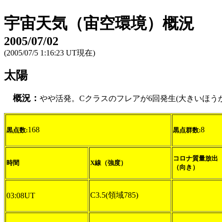
宇宙天気（宙空環境）概況
2005/07/02
(2005/07/5 1:16:23 UT現在)
太陽
概況：
やや活発。Cクラスのフレアが6回発生(大きいほう
168
8
黒点数:
黒点群数:
コロナ質量放出
時間
X線（強度）
（向き）
C3.5(領域785)
03:08UT