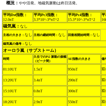
概況：
やや活発。地磁気脈動は終日活発。
平均Dst指数：
平均Pc3指数：
平均Pc4指数：
平
12.0nT
3.3*10^-3*nT^2
15.3*10^-3*nT^2
16
磁気嵐：
なし
なし
なし
なし
主相の大きさ：
主相の継続時間：
回復相開始時間：
なし
磁気嵐の備考：
オーロラ嵐（サブストーム）
久住でのPi2 脈動の振幅
時間
AE指数の大きさ
備
（ピーク間）
双
01:10UT
1.5nT
950nT
双
13:20UT
3.4nT
200nT
双
15:10UT
0.8nT
300nT
双
18:20UT
2.9nT
550nT