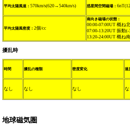
570km/s(620→540km/s)
6nT(1
平均太陽風速：
惑星間空間磁場：
南向き磁場の状態：
00:00-07:00UT 概
2個/cc
平均太陽風密度：
07:00-13:20UT 振動(
13:20-24:00UT 概
擾乱時
時間
擾乱の種類
密度変化
速
なし
なし
なし
な
地球磁気圏