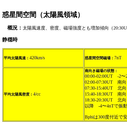
惑星間空間（太陽風領域）
概況：
太陽風速度、密度、磁場強度とも増加傾向（20:30
静穏時
420km/s
7nT
平均太陽風速：
惑星間空間磁場：
南向き磁場の状態：
00:00-02:00UT -
02:00-07:30UT 南
07:30-15:40UT 
4/cc
15:40-18:30UT 
平均太陽風密度：
18:30-20:30UT 
以降 -4〜4nTで振
Bphiは300度付近で