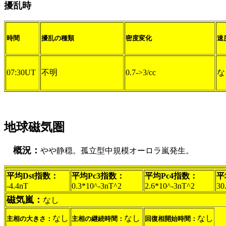
擾乱時
時間
擾乱の種類
密度変化
速
07:30UT
不明
0.7->3/cc
な
地球磁気圏
概況：
やや静穏。孤立型中規模オーロラ嵐発生。
平均Dst指数：
平均Pc3指数：
平均Pc4指数：
平
-4.4nT
0.3*10^-3nT^2
2.6*10^-3nT^2
30
磁気嵐：
なし
なし
なし
なし
主相の大きさ：
主相の継続時間：
回復相開始時間：