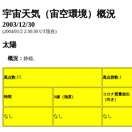
宇宙天気（宙空環境）概況
2003/12/30
(2004/01/2 2:30:30 UT現在)
太陽
概況：
静穏。
15
1
黒点数:
黒点群数:
コロナ質量放出
時間
X線（強度）
（向き）
なし
なし
なし