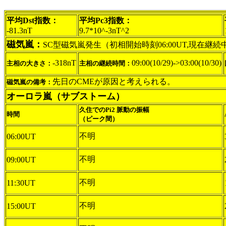
平均Dst指数：
平均Pc3指数：
-81.3nT
9.7*10^-3nT^2
磁気嵐：
SC型磁気嵐発生（初相開始時刻06:00UT,現在継続
-318nT
09:00(10/29)->03:00(10/30)
主相の大きさ：
主相の継続時間：
先日のCMEが原因と考えられる。
磁気嵐の備考：
オーロラ嵐（サブストーム）
久住でのPi2 脈動の振幅
時間
（ピーク間）
不明
06:00UT
不明
09:00UT
不明
11:30UT
不明
15:00UT