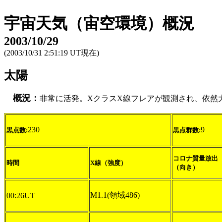
宇宙天気（宙空環境）概況
2003/10/29
(2003/10/31 2:51:19 UT現在)
太陽
概況：
非常に活発。XクラスX線フレアが観測され、依然
230
9
黒点数:
黒点群数:
コロナ質量放出
時間
X線（強度）
（向き）
M1.1(領域486)
00:26UT