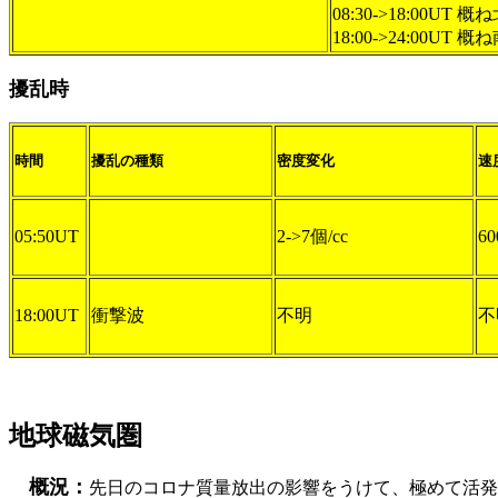
08:30->18:00UT 
18:00->24:00UT 概
擾乱時
時間
擾乱の種類
密度変化
速
05:50UT
2->7個/cc
60
18:00UT
衝撃波
不明
不
地球磁気圏
概況：
先日のコロナ質量放出の影響をうけて、極めて活発