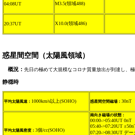
M3.5(領域488)
04:08UT
X10.0(領域486)
20:37UT
惑星間空間（太陽風領域）
概況：
先日の極めて大規模なコロナ質量放出が到達し、極
静穏時
1000km/s以上(SOHO)
30nT
平均太陽風速：
惑星間空間磁場：
南向き磁場の状態：
00:00->05:40UT 0nT
05:40->07:20UT ±
3個/cc(SOHO)
平均太陽風密度：
07:20->08:30UT 