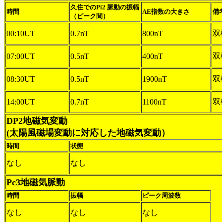
久住でのPi2 脈動の振幅
時間
AE指数の大きさ
備
（ピーク間）
双
00:10UT
0.7nT
800nT
双
07:00UT
0.5nT
400nT
双
08:30UT
0.5nT
1900nT
双
14:00UT
0.7nT
1100nT
DP2地磁気変動
(太陽風磁場変動に対応した地磁気変動）
時間
状態
なし
なし
Pc3地磁気脈動
時間
振幅
ピーク周波数
なし
なし
なし