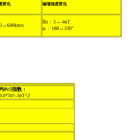
度変化
磁場強度変化
Bz：3→-4nT
0→640km/s
φ ：180→330°
均Pc5指数：
9.0*10^-3nT^2