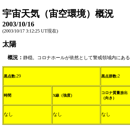
宇宙天気（宙空環境）概況
2003/10/16
(2003/10/17 3:12:25 UT現在)
太陽
概況：
静穏。コロナホールが依然として警戒領域内にある
29
2
黒点数:
黒点群数:
コロナ質量放出
時間
X線（強度）
（向き）
なし
なし
なし