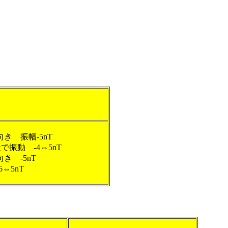
南向き 振幅-5nT
T付近で振動 -4⇔5nT
南向き -5nT
-6⇔5nT