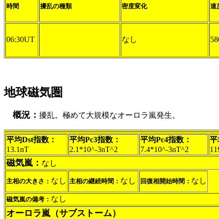
時間
擾乱の種類
密度変化
速
06:30UT
なし
58
地球磁気圏
概況：
擾乱。極めて大規模なオーロラ嵐発生。
平均Dst指数：
平均Pc3指数：
平均Pc4指数：
平
13.1nT
2.1*10^-3nT^2
7.4*10^-3nT^2
11
磁気嵐：
なし
なし
なし
なし
主相の大きさ：
主相の継続時間：
回復相開始時間：
なし
磁気嵐の備考：
オーロラ嵐（サブストーム）