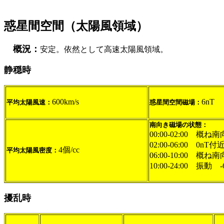
惑星間空間（太陽風領域）
概況：
安定。依然として高速太陽風領域。
静穏時
600km/s
6nT
平均太陽風速：
惑星間空間磁場：
南向き磁場の状態：
00:00-02:00 概ね
02:00-06:00 0n
4個/cc
平均太陽風密度：
06:00-10:00 概ね
10:00-24:00 振動 
擾乱時